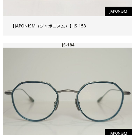
JAPONISM
【JAPONISM（ジャポニスム）】JS-158
JS-184
JAPONISM