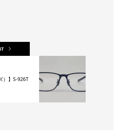
6T
）】S-926T