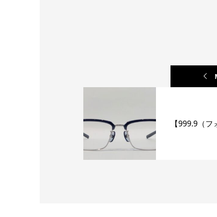
【999.9（