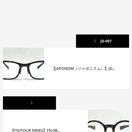
JD-007
【JAPONISM（ジャポニスム）】JD...
【FN/FOUR NINES】FN-08...