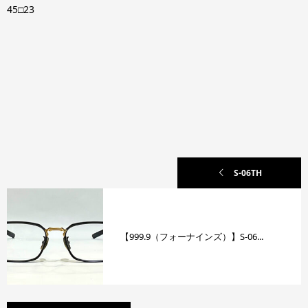
45□23
S-06TH
【999.9（フォーナインズ）】S-06...