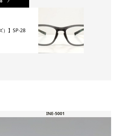
28
）】SP-28
INE-5001