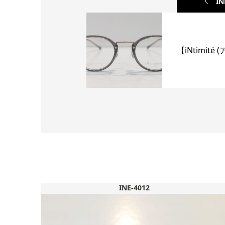
IN
【iNtimité
INE-4012