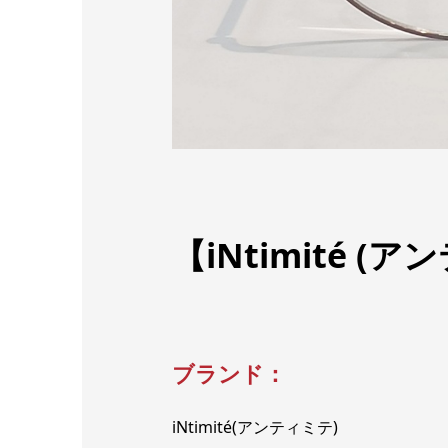
【iNtimité (ア
ブランド：
iNtimité(アンティミテ)