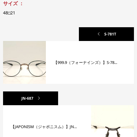
サイズ ：
48□21
S-781T
【999.9（フォーナインズ）】S-78...
JN-687
【JAPONISM（ジャポニスム）】JN...