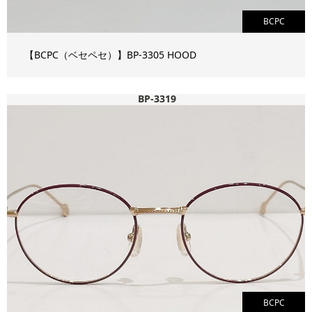
BCPC
【BCPC（ベセペセ）】BP-3305 HOOD
BP-3319
BCPC