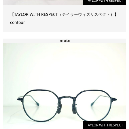
TAYLOR WITH RESPECT
【TAYLOR WITH RESPECT（テイラーウィズリスペクト）】
contour
mute
TAYLOR WITH RESPECT