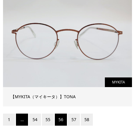
MYKITA
【MYKITA（マイキータ）】TONA
1
…
54
55
56
57
58