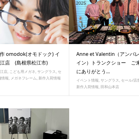
2025
作 omodok(オモドック) イ
Anne et Valentin（アン
江店 (島根県松江市)
イン）トランクショー ご
にありがとう...
江店
,
こども用メガネ
,
サングラス
,
セ
舗情報
,
メガネフレーム
,
新作入荷情報
イベント情報
,
サングラス
,
セール/店
新作入荷情報
,
田和山本店