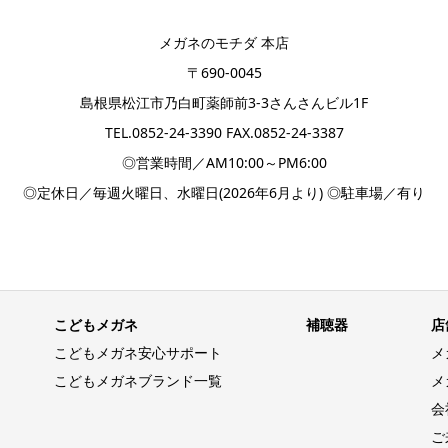
メガネのモチダ 本店
〒690-0045
島根県松江市乃白町薬師前3-3さんさんビル1F
TEL.
0852-24-3390
FAX.0852-24-3387
◎営業時間／AM10:00～PM6:00
◎定休日／毎週火曜日、水曜日(2026年6月より) ◎駐車場／有り
こどもメガネ
補聴器
店
こどもメガネ安心サポート
メ
こどもメガネブランド一覧
メ
会
ご