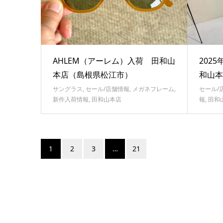
AHLEM（アーレム）入荷 田和山
202
本店（島根県松江市）
和山本
サングラス
,
セール/店舗情報
,
メガネフレーム
,
セール/
新作入荷情報
,
田和山本店
報
,
田和
1
2
3
…
21