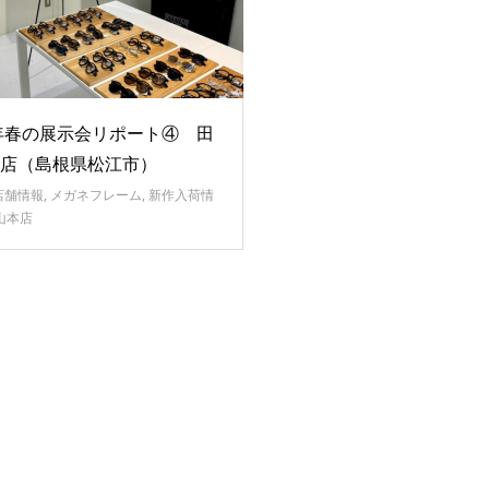
5年春の展示会リポート④ 田
店（島根県松江市）
店舗情報
,
メガネフレーム
,
新作入荷情
山本店