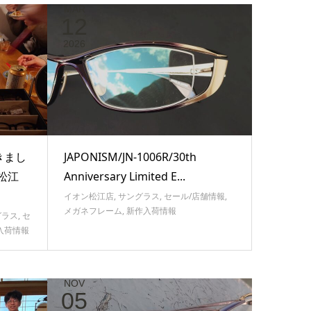
MAR
12
2026
きまし
JAPONISM/JN-1006R/30th
松江
Anniversary Limited E...
イオン松江店
,
サングラス
,
セール/店舗情報
,
メガネフレーム
,
新作入荷情報
グラス
,
セ
入荷情報
NOV
05