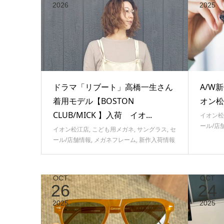
2026
2025
ドラマ「リブート」高橋一生さん
A/W新
着用モデル【BOSTON
オン松
CLUB/MICK 】入荷 イオ...
イオン松
ール/店
イオン松江店
,
こども用メガネ
,
サングラス
,
セ
ール/店舗情報
,
メガネフレーム
,
新作入荷情報
OCT
OCT
26
24
2025
2025