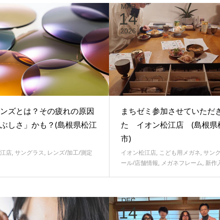
MAR
14
2026
ンズとは？その疲れの原因
まちゼミ参加させていただ
ぶしさ」かも？(島根県松江
た イオン松江店 (島根県
市)
江店
,
サングラス
,
レンズ/加工/測定
イオン松江店
,
こども用メガネ
,
サン
ール/店舗情報
,
メガネフレーム
,
新作
DEC
14