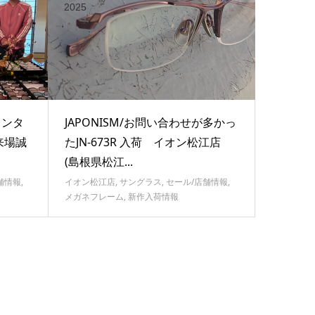
2025
バレンタ
JAPONISM/お問い合わせが多かっ
来場誠
たJN-673R 入荷 イオン松江店
(島根県松江...
舗情報
,
イオン松江店
,
サングラス
,
セール/店舗情報
,
メガネフレーム
,
新作入荷情報