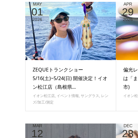
MAY
APR
01
29
2026
2026
ZEQUEトランクショー
偏光レ
5/16(土)~5/24(日) 開催決定！イオ
は「ま
ン松江店（島根県...
市)
イオン松江店
,
イベント情報
,
サングラス
,
レン
イオン松
ズ/加工/測定
MAR
DEC
12
28