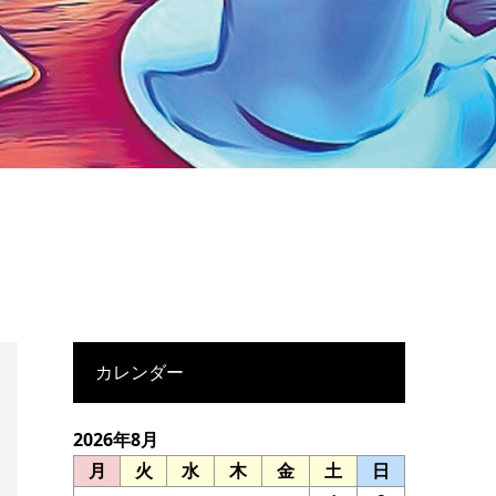
カレンダー
2026年8月
月
火
水
木
金
土
日