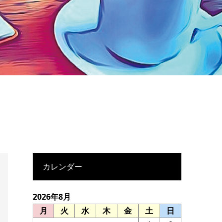
カレンダー
2026年8月
月
火
水
木
金
土
日