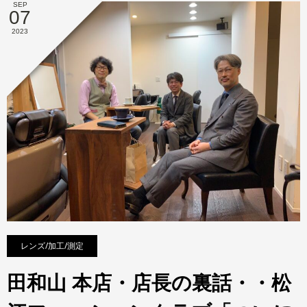
SEP
07
2023
レンズ/加工/測定
田和山 本店・店長の裏話・・松