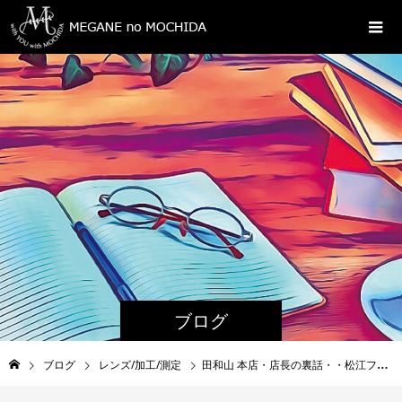
ブログ
ブログ
レンズ/加工/測定
田和山 本店・店長の裏話・・松江ファッションクラブ「ついに蔵出し MADE IN JAPAN」島根県松江市