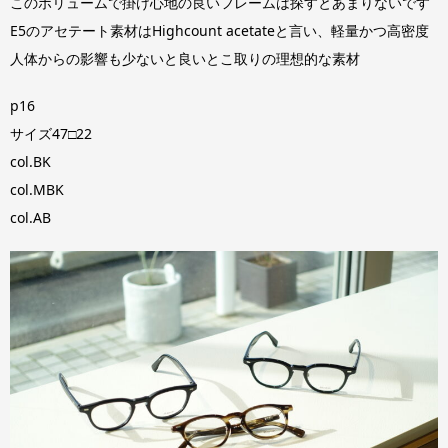
このボリュームで掛け心地の良いフレームは探すとあまりないです
E5のアセテート素材はHighcount acetateと言い、軽量かつ高密度
人体からの影響も少ないと良いとこ取りの理想的な素材
p16
サイズ47□22
col.BK
col.MBK
col.AB