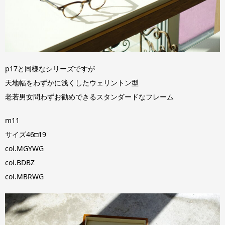
p17と同様なシリーズですが
天地幅をわずかに浅くしたウェリントン型
老若男女問わずお勧めできるスタンダードなフレーム
m11
サイズ46□19
col.MGYWG
col.BDBZ
col.MBRWG