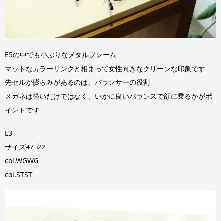
E5の中でも小ぶりなメタルフレーム
マットなカラーリングと相まって女性向きなクリーンな印象です
先セルが膨らみがあるのは、バランサーの役割
メガネは軽いだけではなく、いかに良いバランスで顔に乗るかがポ
イントです
L3
サイズ47□22
col.WGWG
col.STST