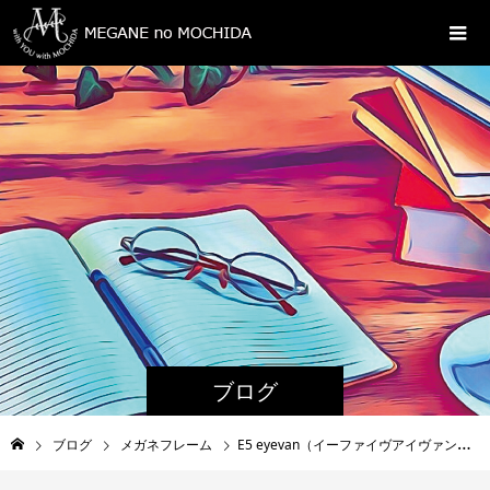
ブログ
ブログ
メガネフレーム
E5 eyevan（イーファイヴアイヴァン）新作入荷 田和山本店（島根県松江市）