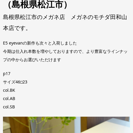
（島根県松江市）
島根県松江市のメガネ店 メガネのモチダ田和山
本店です。
E5 eyevanの新作も次々と入荷しました
今期は仕入れ本数を増やしておりますので、より豊富なラインナッ
プの中からお選びいただけます
p17
サイズ46□23
col.BK
col.AB
col.SB