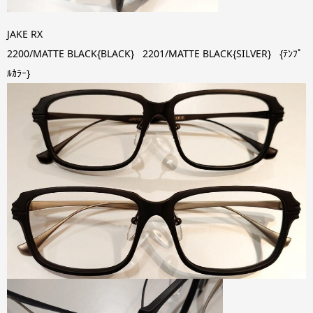
JAKE RX
2200/MATTE BLACK{BLACK} 2201/MATTE BLACK{SILVER} {ﾃﾝﾌﾟ
ﾙｶﾗｰ}